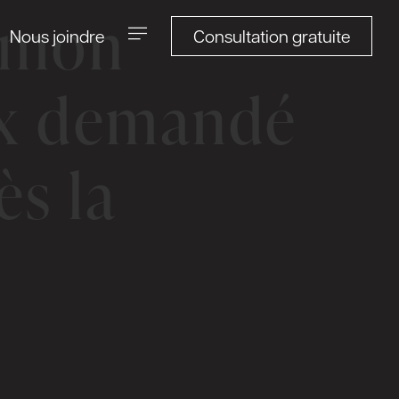
, mon
Consultation gratuite
Nous joindre
ix demandé
s la