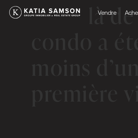
Au-delà de
Vendre
Ache
condo a ét
moins d’un
première vi