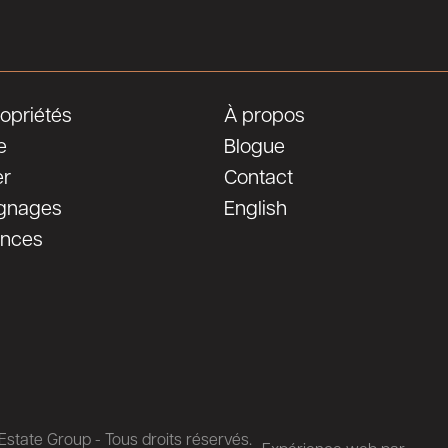
opriétés
À propos
e
Blogue
er
Contact
gnages
English
ences
state Group - Tous droits réservés.