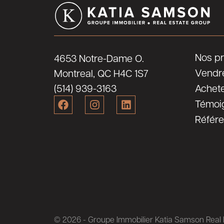
Nos pr
4653 Notre-Dame O.
Vendr
Montreal, QC H4C 1S7
(514) 939-3163
Achet
Témoi
Référ
© 2026 - Groupe Immobilier Katia Samson Real E