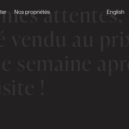
 mes attentes
ter
Nos propriétés
English
é vendu au pr
e semaine aprè
site !