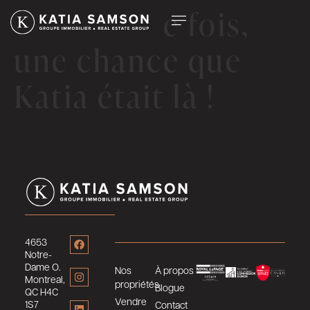
Encore une fois,
une chance que
Katia était là !
4653
Notre-
Dame O.
Nos
À propos
Montreal,
propriétés
Blogue
QC H4C
Vendre
1S7
Contact