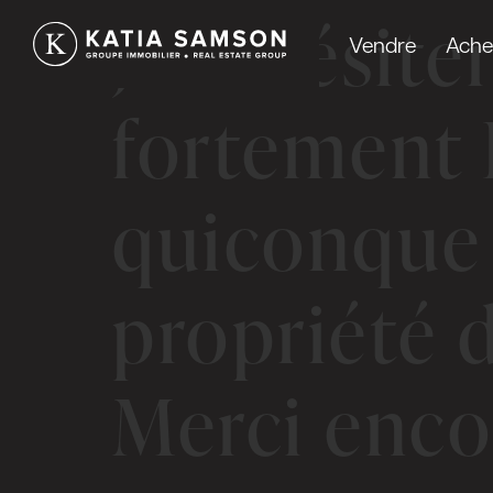
Je n’hésit
Vendre
Ache
fortement 
quiconque 
propriété d
Merci enco