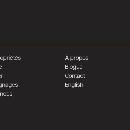
opriétés
À propos
e
Blogue
er
Contact
gnages
English
ences