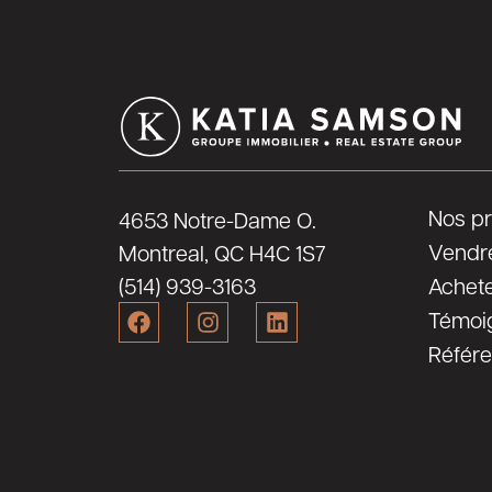
Nos pr
4653 Notre-Dame O.
Vendr
Montreal, QC H4C 1S7
(514) 939-3163
Achet
Témoi
Référ