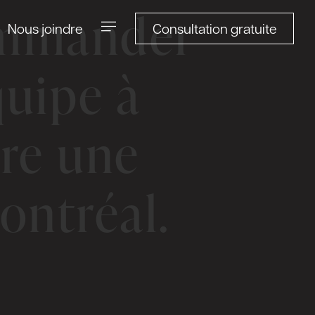
commander
Consultation gratuite
Nous joindre
quipe à
re une
ontréal.