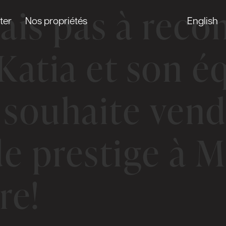
erais pas à re
ter
Nos propriétés
English
Katia et son é
souhaite vend
e prestige à M
re!