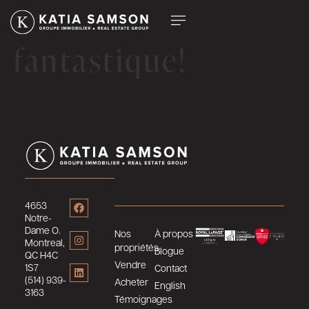
Katia est
fantastique!
4653
Notre-
Dame O.
Nos
À propos
Montreal,
propriétés
Blogue
QC H4C
Vendre
1S7
Contact
(514) 939-
Acheter
English
3163
Témoignages