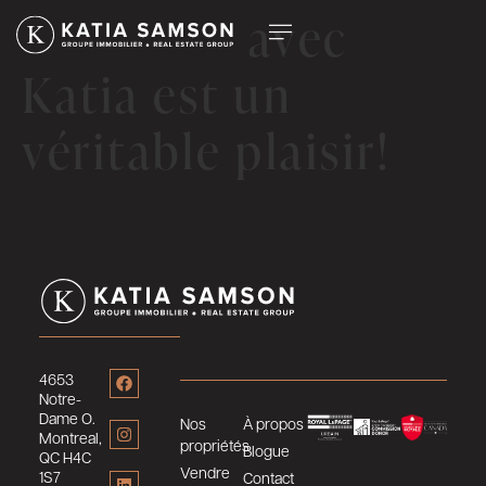
Travailler avec
Katia est un
véritable plaisir!
4653
Notre-
Dame O.
Nos
À propos
Montreal,
propriétés
Blogue
QC H4C
Vendre
1S7
Contact