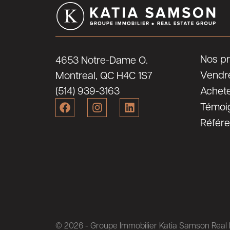
Nos pr
4653 Notre-Dame O.
Vendr
Montreal, QC H4C 1S7
(514) 939-3163
Achet
Témoi
Référ
© 2026 - Groupe Immobilier Katia Samson Real E