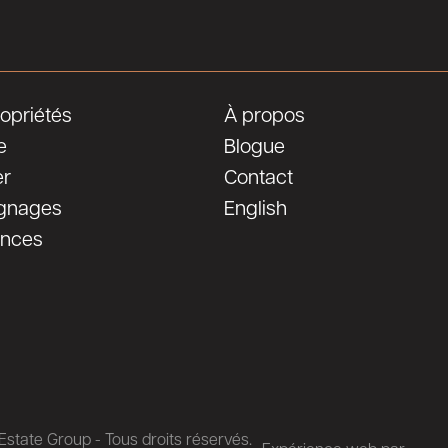
opriétés
À propos
e
Blogue
er
Contact
gnages
English
ences
state Group - Tous droits réservés.