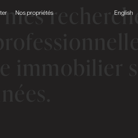
, mes recherch
ter
Nos propriétés
English
professionnelle
e immobilier s
inées.