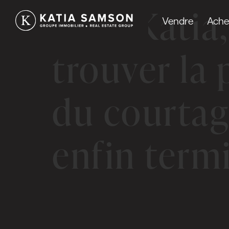
Avec Katia
Vendre
Ache
trouver la 
du courtag
enfin term