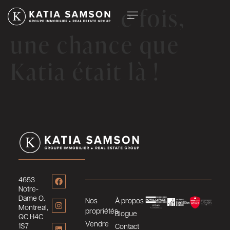
Encore une fois,
une chance que
Katia était là !
4653
Notre-
Dame O.
Nos
À propos
Montreal,
propriétés
Blogue
QC H4C
Vendre
1S7
Contact