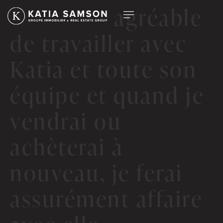
Il est très agréable
de travailler avec
Katia et toute son
équipe et quand je
vendrai ou
achèterai à
nouveau, je ferai
assurément affaire