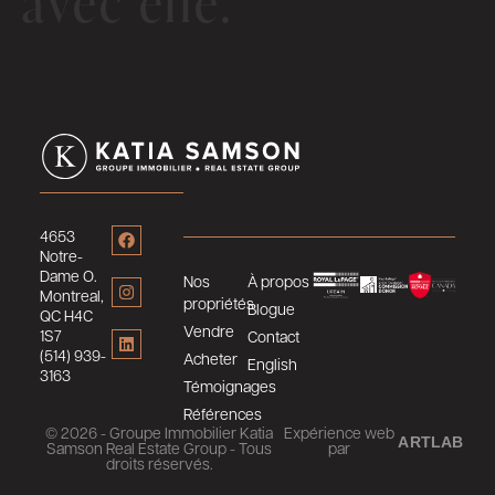
avec elle.
4653
Notre-
Dame O.
Nos
À propos
Montreal,
propriétés
Blogue
QC H4C
Vendre
1S7
Contact
(514) 939-
Acheter
English
3163
Témoignages
Références
© 2026 - Groupe Immobilier Katia
Expérience web
ARTLAB
Samson Real Estate Group - Tous
par
droits réservés.