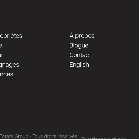
opriétés
À propos
e
Blogue
er
Contact
gnages
English
ences
state Group - Tous droits réservés.