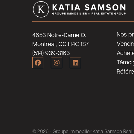
Nos pr
4653 Notre-Dame O.
Vendr
Montreal, QC H4C 1S7
(514) 939-3163
Achet
Témoi
Référ
© 2026 - Groupe Immobilier Katia Samson Real E