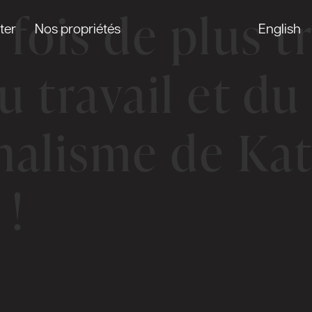
 fois de plus t
ter
Nos propriétés
English
u travail et du
nalisme de Kat
 !