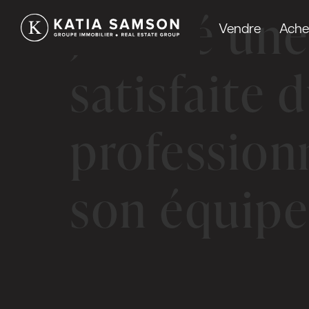
J’ai été une
Vendre
Ache
satisfaite d
profession
son équipe