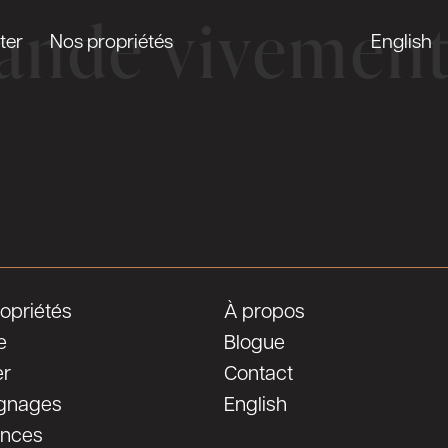
nde vivement 
ter
Nos propriétés
English
opriétés
À propos
e
Blogue
er
Contact
gnages
English
ences