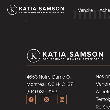
Je recomma
Vendre
Ache
Nos pr
4653 Notre-Dame O.
Vendr
Montreal, QC H4C 1S7
(514) 939-3163
Achet
Témoi
Référ