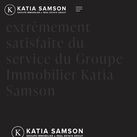
Je suis
extrêmement
satisfaite du
service du Groupe
Immobilier Katia
Samson