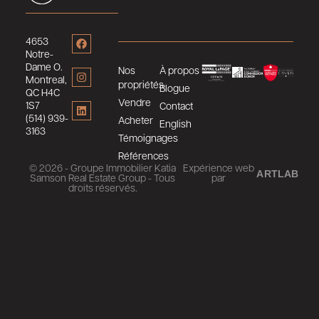
4653
Notre-
Dame O.
Nos
À propos
Montreal,
propriétés
Blogue
QC H4C
Vendre
1S7
Contact
(514) 939-
Acheter
English
3163
Témoignages
Références
© 2026 - Groupe Immobilier Katia
Expérience web
ARTLAB
Samson Real Estate Group - Tous
par
droits réservés.