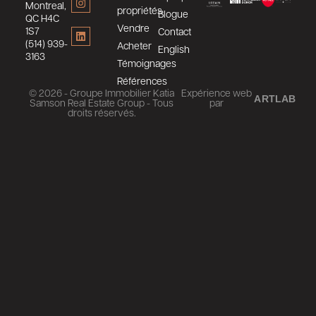
Montreal,
propriétés
Blogue
QC H4C
Vendre
1S7
Contact
(514) 939-
Acheter
English
3163
Témoignages
Références
© 2026 - Groupe Immobilier Katia
Expérience web
ARTLAB
Samson Real Estate Group - Tous
par
droits réservés.