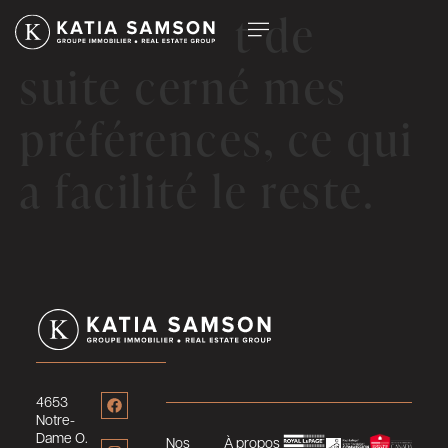
Julie a tout de
suite cerné mes
préférences, ce qui
a facilité le reste.
4653
Notre-
Dame O.
Nos
À propos