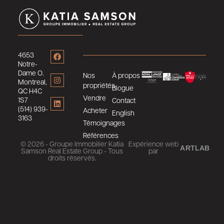
4653
Notre-
Dame O.
Nos
À propos
Montreal,
propriétés
Blogue
QC H4C
Vendre
1S7
Contact
(514) 939-
Acheter
English
3163
Témoignages
Références
© 2026 - Groupe Immobilier Katia
Expérience web
ARTLAB
Samson Real Estate Group - Tous
par
droits réservés.