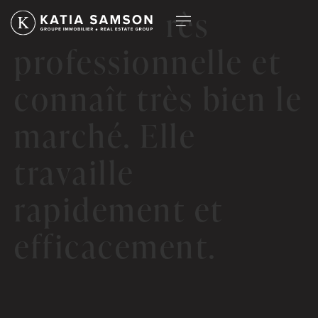
Katia est très
professionnelle et
connaît très bien le
marché. Elle
travaille
rapidement et
efficacement.