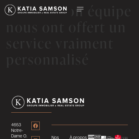
Katia et son équipe
nous ont offert un
service vraiment
personnalisé
4653
Notre-
Dame O.
Nos
À propos