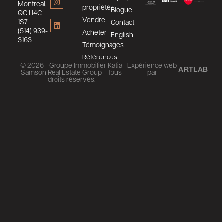
Montreal,
propriétés
Blogue
QC H4C
Vendre
1S7
Contact
(514) 939-
Acheter
English
3163
Témoignages
Références
© 2026 - Groupe Immobilier Katia
Expérience web
ARTLAB
Samson Real Estate Group - Tous
par
droits réservés.