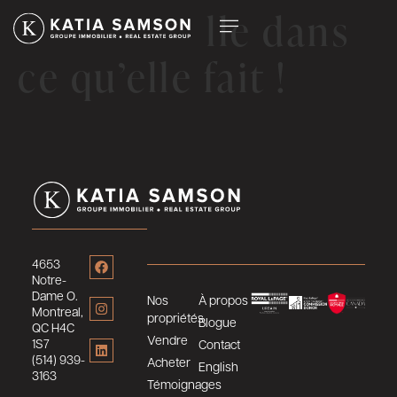
Katia excelle dans
ce qu’elle fait !
4653
Notre-
Dame O.
Nos
À propos
Montreal,
propriétés
Blogue
QC H4C
Vendre
1S7
Contact
(514) 939-
Acheter
English
3163
Témoignages