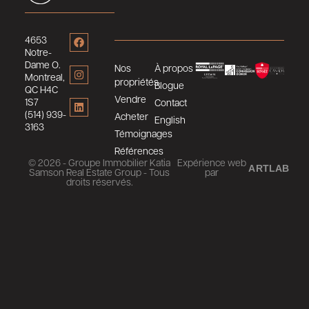
4653
Notre-
Dame O.
Nos
À propos
Montreal,
propriétés
Blogue
QC H4C
Vendre
1S7
Contact
(514) 939-
Acheter
English
3163
Témoignages
Références
© 2026 - Groupe Immobilier Katia
Expérience web
ARTLAB
Samson Real Estate Group - Tous
par
droits réservés.