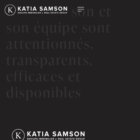
Katia Samson et
son équipe sont
attentionnés,
transparents,
efficaces et
disponibles