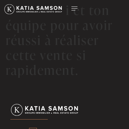
Merci à toi et ton
équipe pour avoir
réussi à réaliser
cette vente si
rapidement.