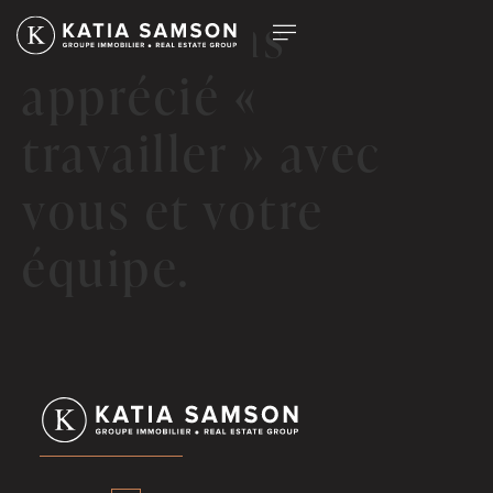
Nous avons
apprécié «
travailler » avec
vous et votre
équipe.