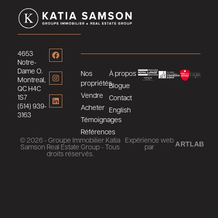
4653
Notre-
Dame O.
Nos
À propos
Montreal,
propriétés
Blogue
QC H4C
Vendre
1S7
Contact
(514) 939-
Acheter
English
3163
Témoignages
Références
© 2026 - Groupe Immobilier Katia
Expérience web
ARTLAB
Samson Real Estate Group - Tous
par
droits réservés.