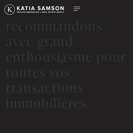
Nous les
recommandons
avec grand
enthousiasme pour
toutes vos
transactions
immobilières.