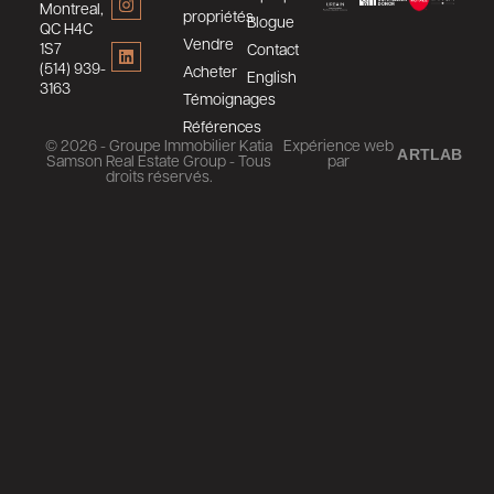
Montreal,
propriétés
Blogue
QC H4C
Vendre
1S7
Contact
(514) 939-
Acheter
English
3163
Témoignages
Références
© 2026 - Groupe Immobilier Katia
Expérience web
ARTLAB
Samson Real Estate Group - Tous
par
droits réservés.