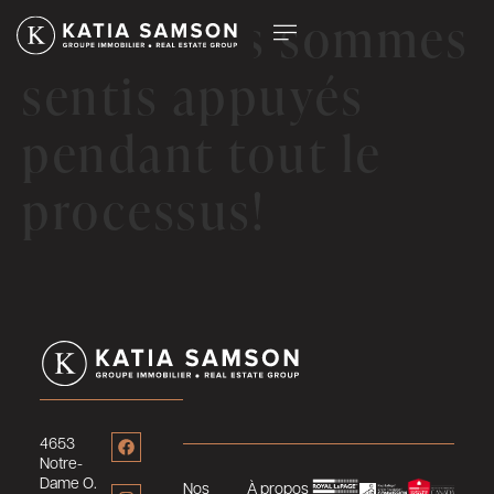
Nous nous sommes
sentis appuyés
pendant tout le
processus!
4653
Notre-
Dame O.
Nos
À propos