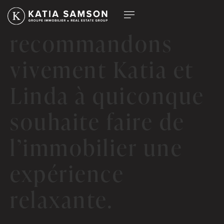
Nous
recommandons
vivement Katia et
Linda à quiconque
souhaite faire de
l’immobilier une
expérience
relaxante.