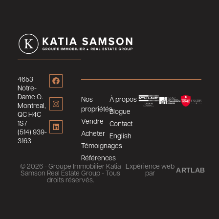
4653
Notre-
Dame O.
Nos
À propos
Montreal,
propriétés
Blogue
QC H4C
Vendre
1S7
Contact
(514) 939-
Acheter
English
3163
Témoignages
Références
© 2026 - Groupe Immobilier Katia
Expérience web
ARTLAB
Samson Real Estate Group - Tous
par
droits réservés.