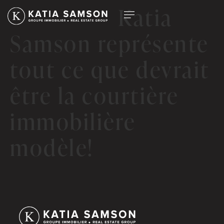
Pour moi, Katia
Samson représente
tout ce que devrait
être la courtière
immobilière
modèle!