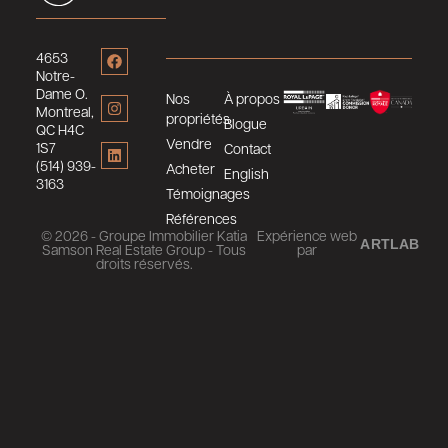
4653
Notre-
Dame O.
Nos
À propos
Montreal,
propriétés
Blogue
QC H4C
Vendre
1S7
Contact
(514) 939-
Acheter
English
3163
Témoignages
Références
© 2026 - Groupe Immobilier Katia
Expérience web
ARTLAB
Samson Real Estate Group - Tous
par
droits réservés.