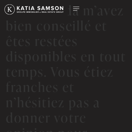
Toi et Linda m’avez
bien conseillé et
êtes restées
disponibles en tout
temps. Vous étiez
franches et
n’hésitiez pas a
donner votre