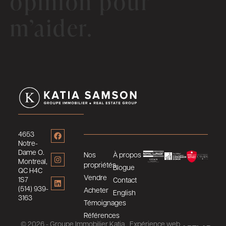
opinion pour
m’aider.
4653
Notre-
Dame O.
Nos
À propos
Montreal,
propriétés
Blogue
QC H4C
Vendre
1S7
Contact
(514) 939-
Acheter
English
3163
Témoignages
Références
© 2026 - Groupe Immobilier Katia
Expérience web