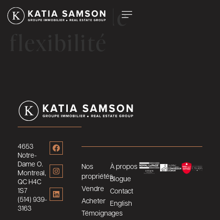
Une grande
flexibilité
4653
Notre-
Dame O.
Nos
À propos
Montreal,
propriétés
Blogue
QC H4C
Vendre
1S7
Contact
(514) 939-
Acheter
English
3163
Témoignages