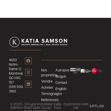
4653
Notre-
Dame O.
Nos
À propos
Montreal,
propriétés
Blogue
QC H4C
Vendre
1S7
Contact
(514) 939-
Acheter
English
3163
Témoignages
Références
© 2026 - Groupe Immobilier Katia
Expérience web
ARTLAB
Samson Real Estate Group - Tous
par
droits réservés.